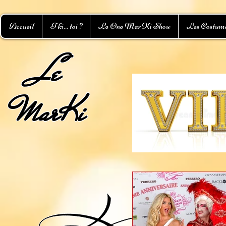
Accueil
T ki... toi ?
Le One MarKi Show
Les Costum
L
e
MarKi