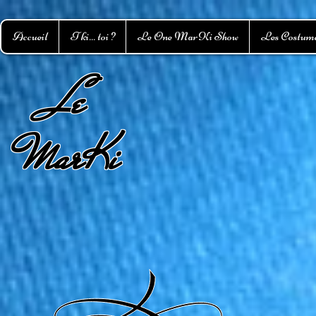
Accueil
T ki... toi ?
Le One MarKi Show
Les Costum
L
e
MarKi