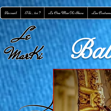
Accueil
T ki... toi ?
Le One MarKi Show
Les Costum
L
e
Bab
MarKi