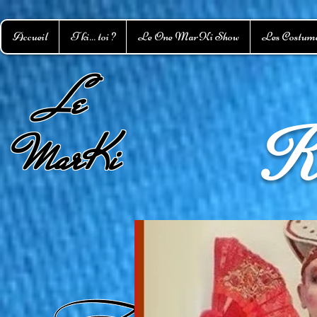
Accueil
T ki... toi ?
Le One MarKi Show
Les Costum
L
e
K
MarKi