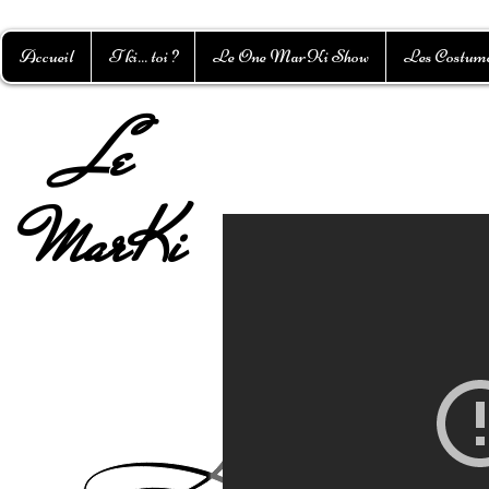
Accueil
T ki... toi ?
Le One MarKi Show
Les Costum
L
e
MarKi