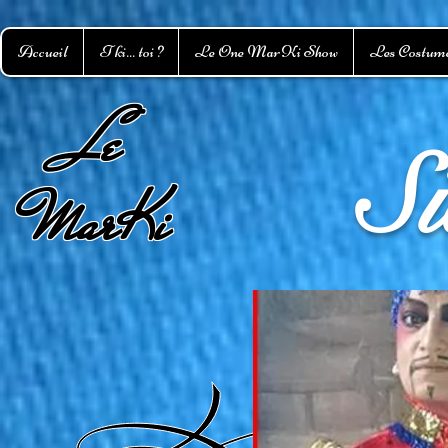
Accueil
T ki... toi ?
Le One MarKi Show
Les Costum
L
e
S
MarKi