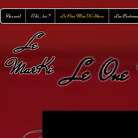
Accueil
T ki... toi ?
Le One MarKi Show
Les Costum
L
e
MarKi
Le One